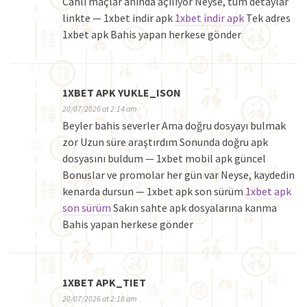
Canlı maçlar anında açılıyor Neyse, tüm detaylar
linkte — 1xbet indir apk
1xbet indir apk
Tek adres
1xbet apk Bahis yapan herkese gönder
1XBET APK YUKLE_ISON
20/07/2026 at 2:14 am
Beyler bahis severler Ama doğru dosyayı bulmak
zor Uzun süre araştırdım Sonunda doğru apk
dosyasını buldum — 1xbet mobil apk güncel
Bonuslar ve promolar her gün var Neyse, kaydedin
kenarda dursun — 1xbet apk son sürüm
1xbet apk
son sürüm
Sakın sahte apk dosyalarına kanma
Bahis yapan herkese gönder
1XBET APK_TIET
20/07/2026 at 2:18 am