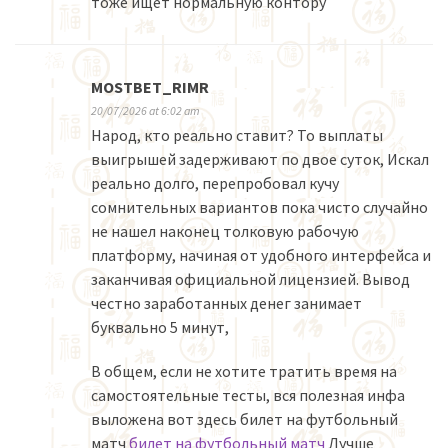
тоже ищет нормальную контору
MOSTBET_RIMR
20/07/2026 at 6:02 am
Народ, кто реально ставит? То выплаты
выигрышей задерживают по двое суток, Искал
реально долго, перепробовал кучу
сомнительных вариантов пока чисто случайно
не нашел наконец толковую рабочую
платформу, начиная от удобного интерфейса и
заканчивая официальной лицензией. Вывод
честно заработанных денег занимает
буквально 5 минут,
В общем, если не хотите тратить время на
самостоятельные тесты, вся полезная инфа
выложена вот здесь билет на футбольный
матч
билет на футбольный матч
Лучше