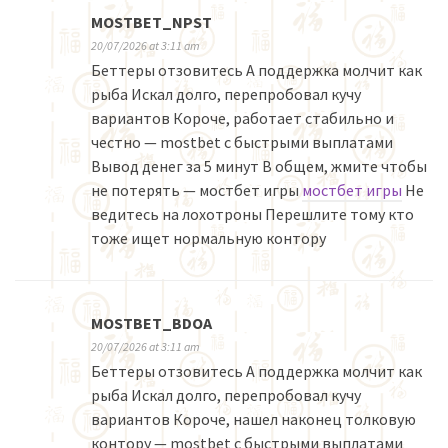
MOSTBET_NPST
20/07/2026 at 3:11 am
Беттеры отзовитесь А поддержка молчит как
рыба Искал долго, перепробовал кучу
вариантов Короче, работает стабильно и
честно — mostbet с быстрыми выплатами
Вывод денег за 5 минут В общем, жмите чтобы
не потерять — мостбет игры
мостбет игры
Не
ведитесь на лохотроны Перешлите тому кто
тоже ищет нормальную контору
MOSTBET_BDOA
20/07/2026 at 3:11 am
Беттеры отзовитесь А поддержка молчит как
рыба Искал долго, перепробовал кучу
вариантов Короче, нашел наконец толковую
контору — mostbet с быстрыми выплатами