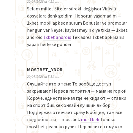
20/07/2026 at 4:21 am
Selam millet Siteler sürekli değişiyor Virüslü
dosyalara denk geldim Hiç sorun yaşamadım —
1xbet mobil apk son sürüm Bonuslar ve promolar
her gün var Neyse, kaybetmeyin diye tıkla — 1xbet
android
1xbet android
Tek adres 1xbet apk Bahis
yapan herkese gönder
MOSTBET_YDOR
20/07/2026 at 5:51 am
Слушайте кто в теме То вообще доступ
закрывают Нервов потратил — мама не горюй
Короче, единственная где не кидают — ставки
на спорт бишкек онлайн лучший выбор
Поддержка отвечает сразу В общем, там все
подробности — mostbek
mostbek
Только
mostbet реально рулит Перешлите тому кто