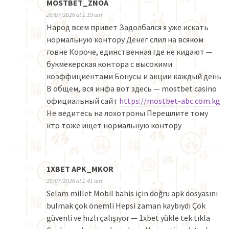
MOSTBET_ZNOA
20/07/2026 at 1:19 am
Народ всем привет Задолбался я уже искать
нормальную контору Денег слил на всяком
говне Короче, единственная где не кидают —
букмекерская контора с высокими
коэффициентами Бонусы и акции каждый день
В общем, вся инфа вот здесь — mostbet casino
официальный сайт
https://mostbet-abc.com.kg
Не ведитесь на лохотроны Перешлите тому
кто тоже ищет нормальную контору
1XBET APK_MKOR
20/07/2026 at 1:41 am
Selam millet Mobil bahis için doğru apk dosyasını
bulmak çok önemli Hepsi zaman kaybıydı Çok
güvenli ve hızlı çalışıyor — 1xbet yükle tek tıkla