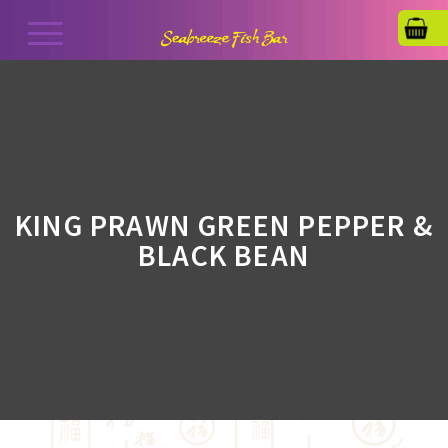
KING PRAWN GREEN PEPPER &
BLACK BEAN