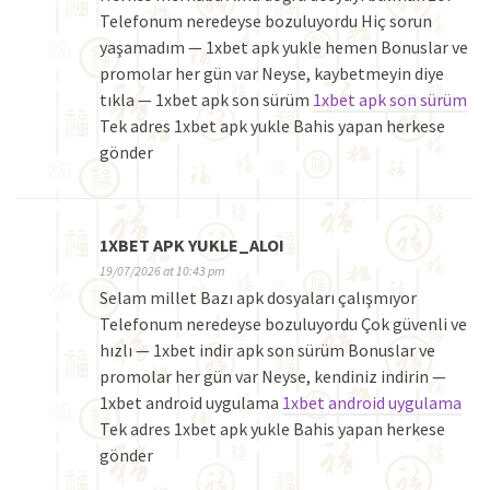
Telefonum neredeyse bozuluyordu Hiç sorun
yaşamadım — 1xbet apk yukle hemen Bonuslar ve
promolar her gün var Neyse, kaybetmeyin diye
tıkla — 1xbet apk son sürüm
1xbet apk son sürüm
Tek adres 1xbet apk yukle Bahis yapan herkese
gönder
1XBET APK YUKLE_ALOI
19/07/2026 at 10:43 pm
Selam millet Bazı apk dosyaları çalışmıyor
Telefonum neredeyse bozuluyordu Çok güvenli ve
hızlı — 1xbet indir apk son sürüm Bonuslar ve
promolar her gün var Neyse, kendiniz indirin —
1xbet android uygulama
1xbet android uygulama
Tek adres 1xbet apk yukle Bahis yapan herkese
gönder