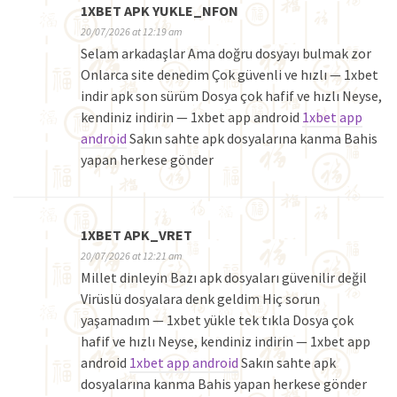
1XBET APK YUKLE_NFON
20/07/2026 at 12:19 am
Selam arkadaşlar Ama doğru dosyayı bulmak zor
Onlarca site denedim Çok güvenli ve hızlı — 1xbet
indir apk son sürüm Dosya çok hafif ve hızlı Neyse,
kendiniz indirin — 1xbet app android
1xbet app
android
Sakın sahte apk dosyalarına kanma Bahis
yapan herkese gönder
1XBET APK_VRET
20/07/2026 at 12:21 am
Millet dinleyin Bazı apk dosyaları güvenilir değil
Virüslü dosyalara denk geldim Hiç sorun
yaşamadım — 1xbet yükle tek tıkla Dosya çok
hafif ve hızlı Neyse, kendiniz indirin — 1xbet app
android
1xbet app android
Sakın sahte apk
dosyalarına kanma Bahis yapan herkese gönder