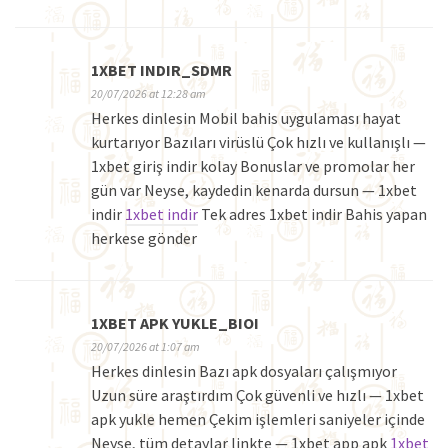
1XBET INDIR_SDMR
20/07/2026 at 12:28 am
Herkes dinlesin Mobil bahis uygulaması hayat
kurtarıyor Bazıları virüslü Çok hızlı ve kullanışlı —
1xbet giriş indir kolay Bonuslar ve promolar her
gün var Neyse, kaydedin kenarda dursun — 1xbet
indir
1xbet indir
Tek adres 1xbet indir Bahis yapan
herkese gönder
1XBET APK YUKLE_BIOI
20/07/2026 at 1:07 am
Herkes dinlesin Bazı apk dosyaları çalışmıyor
Uzun süre araştırdım Çok güvenli ve hızlı — 1xbet
apk yukle hemen Çekim işlemleri saniyeler içinde
Neyse, tüm detaylar linkte — 1xbet app apk
1xbet