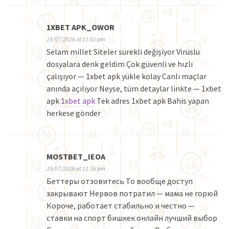
1XBET APK_OWOR
19/07/2026 at 11:01 pm
Selam millet Siteler sürekli değişiyor Virüslü
dosyalara denk geldim Çok güvenli ve hızlı
çalışıyor — 1xbet apk yükle kolay Canlı maçlar
anında açılıyor Neyse, tüm detaylar linkte — 1xbet
apk
1xbet apk
Tek adres 1xbet apk Bahis yapan
herkese gönder
MOSTBET_IEOA
19/07/2026 at 11:16 pm
Беттеры отзовитесь То вообще доступ
закрывают Нервов потратил — мама не горюй
Короче, работает стабильно и честно —
ставки на спорт бишкек онлайн лучший выбор