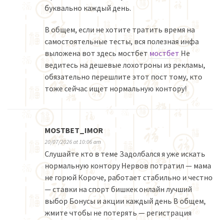
буквально каждый день.
В общем, если не хотите тратить время на
самостоятельные тесты, вся полезная инфа
выложена вот здесь мостбет
мостбет
Не
ведитесь на дешевые лохотроны из рекламы,
обязательно перешлите этот пост тому, кто
тоже сейчас ищет нормальную контору!
MOSTBET_IMOR
20/07/2026 at 10:06 am
Слушайте кто в теме Задолбался я уже искать
нормальную контору Нервов потратил — мама
не горюй Короче, работает стабильно и честно
— ставки на спорт бишкек онлайн лучший
выбор Бонусы и акции каждый день В общем,
жмите чтобы не потерять — регистрация