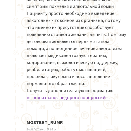
симптомы похмелья и алкогольной ломки.
Пациенту просто необходимо выведение
алкогольных токсинов из организма, потому
что именно их присутствие способствует
появлению стойкого желания выпить. Поэтому
детоксикация является первым этапом
помощи, а полноценное лечение алкоголизма
включает медикаментозную терапию,
кодирование, психологическую поддержку,
реабилитацию, работу с мотивацией,
профилактику срыва и восстановление
нормального образа жизни.
Получить дополнительную информацию –
вывод из запоя недорого новороссийск
MOSTBET_RUMR
16/07/2026 at 9:14 pm