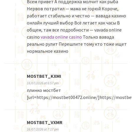
Всем привет А поддержка молчит как рыба
Нервов потратил — мама не горюй Короче,
работает стабильно и честно — вавада казино
онлайн лучший выбор Всё летает как часы В
общем, там все подробности — vavada online
casino
vavada online casino
Только вавада
реально рулит Перешлите тому кто тоже ищет
нормальное казино
MOSTBET_KXMI
16/07/2026 at 6:57 pm
плинко мостбет
[url=https://mostbet00472.online/]https://mostbet
MOSTBET_VXMR
16/07/2026 at 7:17 pm