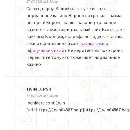
17/07/2026 at 5:58 pm
Салют, народ Задолбался я уже искать
нормальное казино Нервов потратил — мама
не горюй Короче, нашел наконец толковое
казино — vavada официальный сайт Всё летает
как часы В общем, вся инфа вот здесь — vavada
casino официальный сайт
vavada casino
официальный сайт
Не ведитесь на лохотроны
Перешлите тому кто тоже ищет нормальное
казино
1WIN_CPSR
17/07/2026 at 6:06 pm
inchidere cont 1win
[url=https://1win04867.help]https://1win04867.help