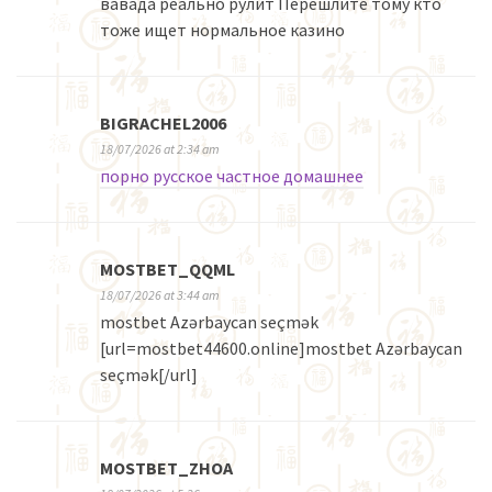
вавада реально рулит Перешлите тому кто
тоже ищет нормальное казино
BIGRACHEL2006
18/07/2026 at 2:34 am
порно русское частное домашнее
MOSTBET_QQML
18/07/2026 at 3:44 am
mostbet Azərbaycan seçmək
[url=mostbet44600.online]mostbet Azərbaycan
seçmək[/url]
MOSTBET_ZHOA