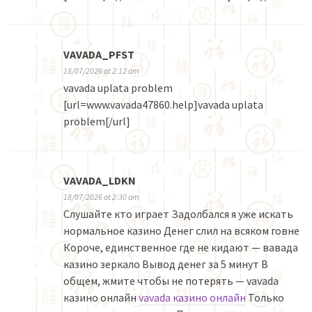
VAVADA_PFST
18/07/2026 at 2:12 am
vavada uplata problem
[url=www.vavada47860.help]vavada uplata
problem[/url]
VAVADA_LDKN
18/07/2026 at 2:30 am
Слушайте кто играет Задолбался я уже искать
нормальное казино Денег слил на всяком говне
Короче, единственное где не кидают — вавада
казино зеркало Вывод денег за 5 минут В
общем, жмите чтобы не потерять — vavada
казино онлайн
vavada казино онлайн
Только