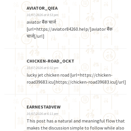
AVIATOR_QIEA
16/07/2026 at 4:53 pm
aviator बैंक चार्ज
[url=https://aviator84260.help/]aviator बैंक
चार्ज[/url]
CHICKEN-ROAD_OCKT
16/07/2026 at 6:02 pm
lucky jet chicken road [url=https://chicken-
road39683.icu]https://chicken-road39683.icu[/url]
EARNESTADVEW
16/07/2026 at 6:11 pm
This post has a natural and meaningful flow that
makes the discussion simple to follow while also