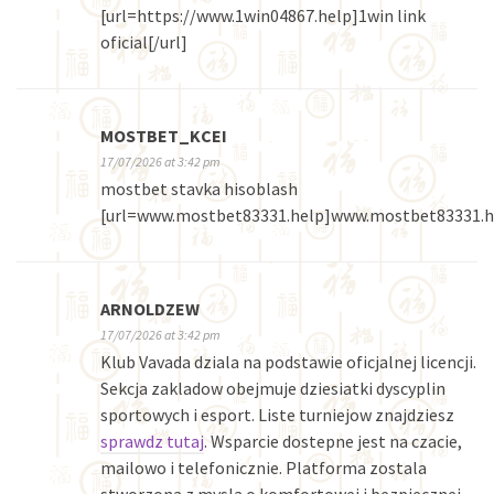
[url=https://www.1win04867.help]1win link
oficial[/url]
MOSTBET_KCEI
17/07/2026 at 3:42 pm
mostbet stavka hisoblash
[url=www.mostbet83331.help]www.mostbet83331.he
ARNOLDZEW
17/07/2026 at 3:42 pm
Klub Vavada dziala na podstawie oficjalnej licencji.
Sekcja zakladow obejmuje dziesiatki dyscyplin
sportowych i esport. Liste turniejow znajdziesz
sprawdz tutaj
. Wsparcie dostepne jest na czacie,
mailowo i telefonicznie. Platforma zostala