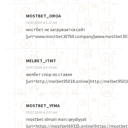
MOSTBET_OROA
18/07/2026 at 1:22 am
мостбет не загружается сайт
[url=www.mostbet30760.company]www.mostbet307
MELBET_ITMT
18/07/2026 at 1:53 am
мелбет спор по ставке
[url=http://melbet95018.online]http://melbet95018
MOSTBET_YFMA
18/07/2026 at 2:07 am
mostbet idman mərc qeydiyyat
[url=https://mostbet69325.online]https://mostbet6