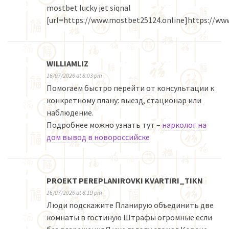
mostbet lucky jet siqnal
[url=https://www.mostbet25124.online]https://www
WILLIAMLIZ
16/07/2026 at 8:03 pm
Помогаем быстро перейти от консультации к
конкретному плану: выезд, стационар или
наблюдение.
Подробнее можно узнать тут –
нарколог на
дом вывод в новороссийске
PROEKT PEREPLANIROVKI KVARTIRI_TIKN
16/07/2026 at 8:19 pm
Люди подскажите Планирую объединить две
комнаты в гостиную Штрафы огромные если