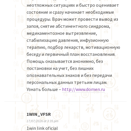
неотложных ситуациях и быстро оценивает
состояние и сразу начинает необходимые
процедуры. Врач может провести вывод из
запоя, снятие абстинентного синдрома,
медикаментозное вытрезвление,
стабилизацию давления, инфузионную
терапию, подбор лекарств, мотивационную
беседу и первичный план восстановления.
Помощь оказывается анонимно, без
постановки на учет, без лишних
опознавательных знаков и без передачи
персональных данных третьим лицам.
Узнать больше –
http://www.domen.ru
1WIN_VFSR
17/07/2026 at 3:35 pm
1win link oficial