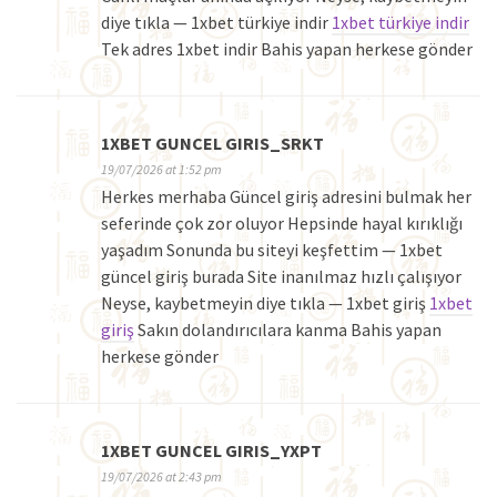
diye tıkla — 1xbet türkiye indir
1xbet türkiye indir
Tek adres 1xbet indir Bahis yapan herkese gönder
1XBET GUNCEL GIRIS_SRKT
19/07/2026 at 1:52 pm
Herkes merhaba Güncel giriş adresini bulmak her
seferinde çok zor oluyor Hepsinde hayal kırıklığı
yaşadım Sonunda bu siteyi keşfettim — 1xbet
güncel giriş burada Site inanılmaz hızlı çalışıyor
Neyse, kaybetmeyin diye tıkla — 1xbet giriş
1xbet
giriş
Sakın dolandırıcılara kanma Bahis yapan
herkese gönder
1XBET GUNCEL GIRIS_YXPT
19/07/2026 at 2:43 pm