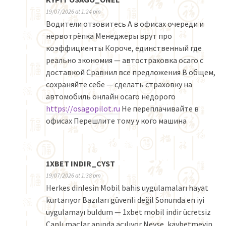
19/07/2026 at 1:24 pm
Водители отзовитесь А в офисах очереди и
нервотрёпка Менеджеры врут про
коэффициенты Короче, единственный где
реально экономия — автостраховка осаго с
доставкой Сравнил все предложения В общем,
сохраняйте себе — сделать страховку на
автомобиль онлайн осаго недорого
https://osagopilot.ru
Не переплачивайте в
офисах Перешлите тому у кого машина
1XBET INDIR_CYST
19/07/2026 at 1:38 pm
Herkes dinlesin Mobil bahis uygulamaları hayat
kurtarıyor Bazıları güvenli değil Sonunda en iyi
uygulamayı buldum — 1xbet mobil indir ücretsiz
Canlı maçlar anında açılıyor Neyse, kaybetmeyin