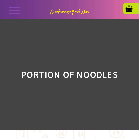
PORTION OF NOODLES