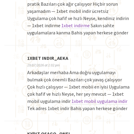
pratik Bazıları çok ağır çalışıyor Hiçbir sorun
yaşamadım — 1xbet mobil indir ücretsiz
Uygulama çok hafif ve hızlı Neyse, kendiniz indirin
— 1xbet indirme
1xbet indirme
Sakın sahte
uygulamalara kanma Bahis yapan herkese gönder
1XBET INDIR_AEKA
19/07/2026 at 1:02 pm
Arkadaşlar merhaba Ama doğru uygulamayı
bulmak çok önemli Bazıları çok yavaş çalışıyor
Çok hızlı çalışıyor — 1xbet mobii en iyisi Uygulama
çok hafif ve hızlı Neyse, her şey mevcut — 1xbet
mobil uygulama indir
1xbet mobil uygulama indir
Tek adres 1xbet indir Bahis yapan herkese gönder
KYPIT OSAGO_ONEL