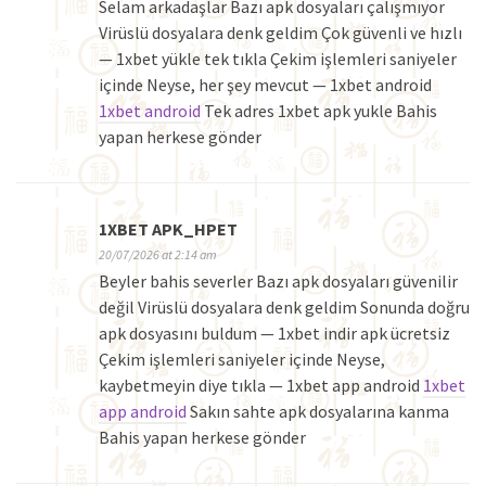
Selam arkadaşlar Bazı apk dosyaları çalışmıyor
Virüslü dosyalara denk geldim Çok güvenli ve hızlı
— 1xbet yükle tek tıkla Çekim işlemleri saniyeler
içinde Neyse, her şey mevcut — 1xbet android
1xbet android
Tek adres 1xbet apk yukle Bahis
yapan herkese gönder
1XBET APK_HPET
20/07/2026 at 2:14 am
Beyler bahis severler Bazı apk dosyaları güvenilir
değil Virüslü dosyalara denk geldim Sonunda doğru
apk dosyasını buldum — 1xbet indir apk ücretsiz
Çekim işlemleri saniyeler içinde Neyse,
kaybetmeyin diye tıkla — 1xbet app android
1xbet
app android
Sakın sahte apk dosyalarına kanma
Bahis yapan herkese gönder