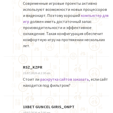
Современные игровые проекты активно
используют возможности новых процессоров
и видеокарт. Поэтому хороший
компьютер для
игр
должен иметь достаточный запас
производительности и эффективное
охлаждение. Такая конфигурация обеспечит
комфортную игру на протяжении нескольких
лет.
RSZ_KZPR
19/07/2026 at 2:30 am
Стоит ли
раскрутка сайтов заказать
, если сайт
находится под фильтром?
1XBET GUNCEL GIRIS_ONPT
19/07/2026 at 7:05 am