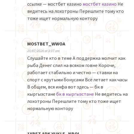
ссылке — мостбет казино
мостбет казино
Не
ведитесь на лохотроны Перешлите тому кто
тоже ищет нормальную контору
MOSTBET_WWOA
20/07/2026 at 3:07 am
Слушайте кто в теме А поддержка молчит как
рыба Денег слил на всяком говне Короче,
работает стабильно и честно — ставки на
спорт с крутыми бонусами Всё летает как часы
В общем, вся инфа вот здесь — бк в
кыргызстане
бк в кыргызстане
Не ведитесь на
лохотроны Перешлите тому кто тоже ищет
нормальную контору
1XBET APK YUKLE_NBOI