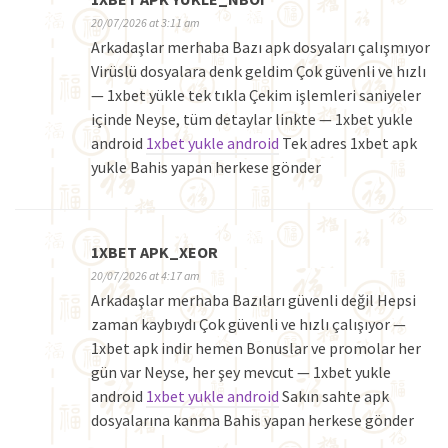
20/07/2026 at 3:11 am
Arkadaşlar merhaba Bazı apk dosyaları çalışmıyor
Virüslü dosyalara denk geldim Çok güvenli ve hızlı
— 1xbet yükle tek tıkla Çekim işlemleri saniyeler
içinde Neyse, tüm detaylar linkte — 1xbet yukle
android
1xbet yukle android
Tek adres 1xbet apk
yukle Bahis yapan herkese gönder
1XBET APK_XEOR
20/07/2026 at 4:17 am
Arkadaşlar merhaba Bazıları güvenli değil Hepsi
zaman kaybıydı Çok güvenli ve hızlı çalışıyor —
1xbet apk indir hemen Bonuslar ve promolar her
gün var Neyse, her şey mevcut — 1xbet yukle
android
1xbet yukle android
Sakın sahte apk
dosyalarına kanma Bahis yapan herkese gönder